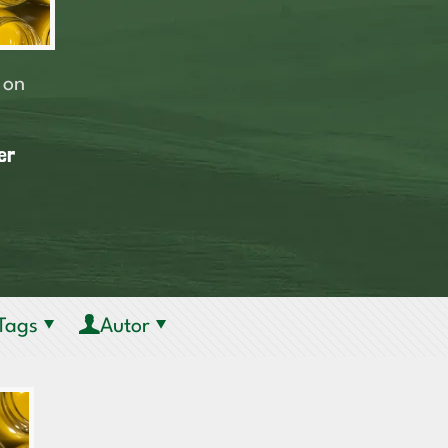
on
er
Tags
Autor