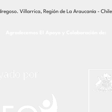
edregoso. Villarrica, Región de La Araucanía - Chile
Agradecemos El Apoyo y Colaboración de: