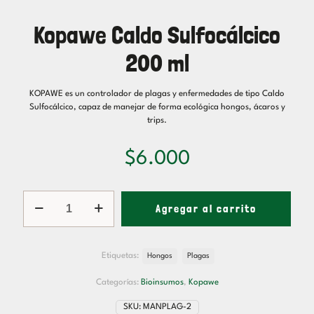
Kopawe Caldo Sulfocálcico
200 ml
KOPAWE es un controlador de plagas y enfermedades de tipo Caldo
Sulfocálcico, capaz de manejar de forma ecológica hongos, ácaros y
trips.
$
6.000
Kopawe
Agregar al carrito
Caldo
Sulfocálcico
200
ml
Etiquetas:
Hongos
Plagas
cantidad
Categorías:
Bioinsumos
,
Kopawe
SKU:
MANPLAG-2