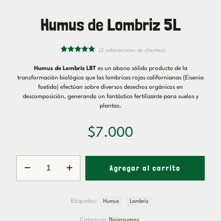
Humus de Lombriz 5L
(
2
valoraciones de clientes)
2
Valorado
5.00
sobre
Humus de Lombriz LBT
es un abono sólido producto de la
5 basado
en
transformación biológica que las lombrices rojas californianas (Eisenia
puntuaciones
foetida) efectúan sobre diversos desechos orgánicos en
de
clientes
descomposición, generando un fantástico fertilizante para suelos y
plantas.
$
7.000
Humus
Agregar al carrito
de
Lombriz
5L
cantidad
Etiquetas:
Humus
Lombriz
Categoría:
Bioinsumos